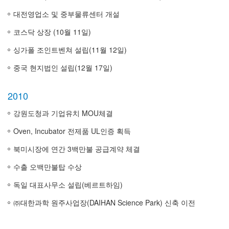
대전영업소 및 중부물류센터 개설
코스닥 상장 (10월 11일)
싱가폴 조인트벤쳐 설립(11월 12일)
중국 현지법인 설립(12월 17일)
2010
강원도청과 기업유치 MOU체결
Oven, Incubator 전제품 UL인증 획득
북미시장에 연간 3백만불 공급계약 체결
수출 오백만불탑 수상
독일 대표사무소 설립(베르트하임)
㈜대한과학 원주사업장(DAIHAN Science Park) 신축 이전