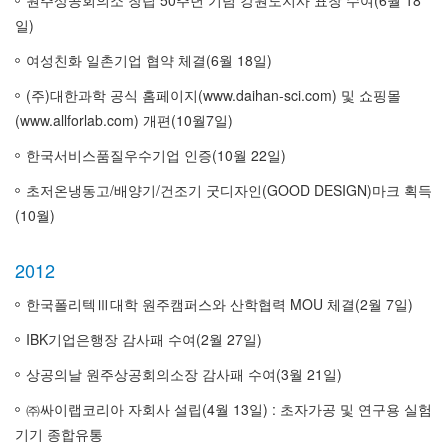
원주상공회의소 창립 50주년 기념 강원도지사 표창 수여(6월 18
일)
여성친화 일촌기업 협약 체결(6월 18일)
(주)대한과학 공식 홈페이지(
www.daihan-sci.com
) 및 쇼핑몰
(
www.allforlab.com
) 개편(10월7일)
한국서비스품질우수기업 인증(10월 22일)
초저온냉동고/배양기/건조기 굿디자인(GOOD DESIGN)마크 획득
(10월)
2012
한국폴리텍Ⅲ대학 원주캠퍼스와 산학협력 MOU 체결(2월 7일)
IBK기업은행장 감사패 수여(2월 27일)
상공의날 원주상공회의소장 감사패 수여(3월 21일)
㈜싸이랩코리아 자회사 설립(4월 13일) : 초자가공 및 연구용 실험
기기 종합유통